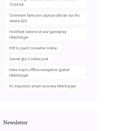
10 64 bit
Comment faire une capture décran sur htc
desire 620
Holdfast nations at war gameplay
télécharger
Pdf to paint converter online
Secret gta 5 online ps4
Here maps offline navigation gratuit
télécharger
Pc inspector smart recovery télécharger
Newsletter