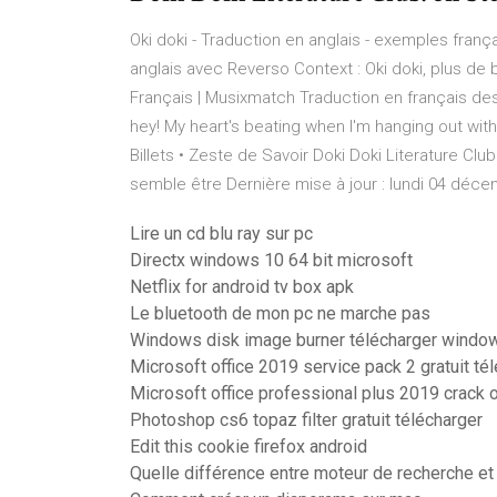
Oki doki - Traduction en anglais - exemples frança
anglais avec Reverso Context : Oki doki, plus de 
Français | Musixmatch Traduction en français des
hey! My heart's beating when I'm hanging out with
Billets • Zeste de Savoir Doki Doki Literature Club! 
semble être Dernière mise à jour : lundi 04 déce
Lire un cd blu ray sur pc
Directx windows 10 64 bit microsoft
Netflix for android tv box apk
Le bluetooth de mon pc ne marche pas
Windows disk image burner télécharger windo
Microsoft office 2019 service pack 2 gratuit té
Microsoft office professional plus 2019 crack o
Photoshop cs6 topaz filter gratuit télécharger
Edit this cookie firefox android
Quelle différence entre moteur de recherche et