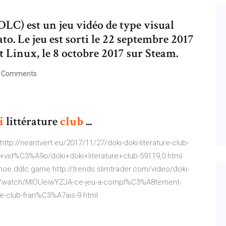
LC) est un jeu vidéo de type visual
o. Le jeu est sorti le 22 septembre 2017
Linux, le 8 octobre 2017 sur Steam.
 Comments
i
littérature
club
...
ttp://neantvert.eu/2017/11/27/doki-doki-literature-club-
ux+vid%C3%A9o/doki+doki+literature+club-59119,0.html
/moe.ddlc.game http://trends.slimtrader.com/video/doki-
s.info/watch/MIOUeiwYZJA-ce-jeu-a-compl%C3%A8tement-
e-club-fran%C3%A7ais-9.html