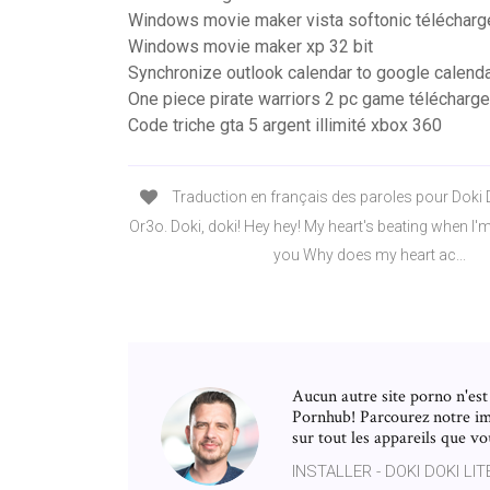
Windows movie maker vista softonic télécharg
Windows movie maker xp 32 bit
Synchronize outlook calendar to google calend
One piece pirate warriors 2 pc game télécharge
Code triche gta 5 argent illimité xbox 360
Traduction en français des paroles pour Doki 
Or3o. Doki, doki! Hey hey! My heart's beating when I'
you Why does my heart ac...
Aucun autre site porno n'est
Pornhub! Parcourez notre im
sur tout les appareils que v
INSTALLER - DOKI DOKI LI