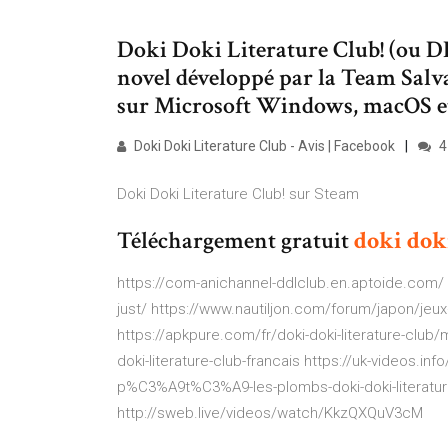
Doki Doki Literature Club! (ou DD
novel développé par la Team Salvat
sur Microsoft Windows, macOS et 
Doki Doki Literature Club - Avis | Facebook
4
Doki Doki Literature Club! sur Steam
Téléchargement gratuit
doki
dok
https://com-anichannel-ddlclub.en.aptoide.com/ h
just/ https://www.nautiljon.com/forum/japon/je
https://apkpure.com/fr/doki-doki-literature-club
doki-literature-club-francais https://uk-video
p%C3%A9t%C3%A9-les-plombs-doki-doki-literatur
http://sweb.live/videos/watch/KkzQXQuV3cM