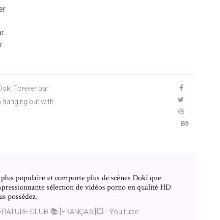
er
ar
r
Doki Forever par
m hanging out with
 plus populaire et comporte plus de scènes Doki que
pressionnante sélection de vidéos porno en qualité HD
ous possédez.
TERATURE CLUB 📚 [FRANÇAIS]💥 - YouTube