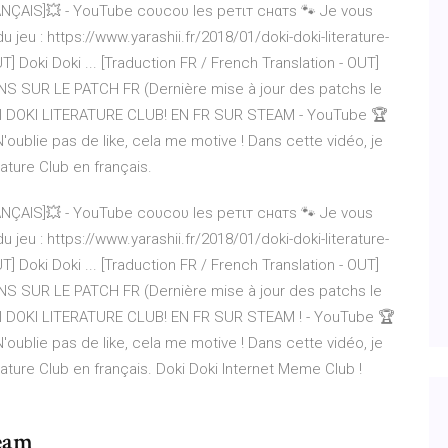
NÇAIS]💥 - YouTube coυcoυ leѕ peтιт cнαтѕ 🐾 Je vous
 jeu : https://www.yarashii.fr/2018/01/doki-doki-literature-
UT] Doki Doki ... [Traduction FR / French Translation - OUT]
NS SUR LE PATCH FR (Dernière mise à jour des patchs le
OKI DOKI LITERATURE CLUB! EN FR SUR STEAM - YouTube 🏆
N'oublie pas de like, cela me motive ! Dans cette vidéo, je
ature Club en français.
NÇAIS]💥 - YouTube coυcoυ leѕ peтιт cнαтѕ 🐾 Je vous
 jeu : https://www.yarashii.fr/2018/01/doki-doki-literature-
UT] Doki Doki ... [Traduction FR / French Translation - OUT]
NS SUR LE PATCH FR (Dernière mise à jour des patchs le
KI DOKI LITERATURE CLUB! EN FR SUR STEAM ! - YouTube 🏆
N'oublie pas de like, cela me motive ! Dans cette vidéo, je
ature Club en français. Doki Doki Internet Meme Club !
team