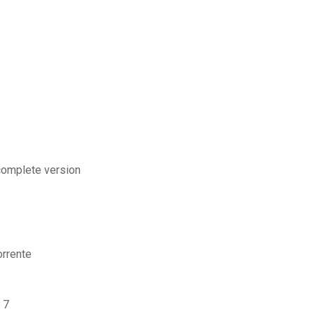
complete version
orrente
 7