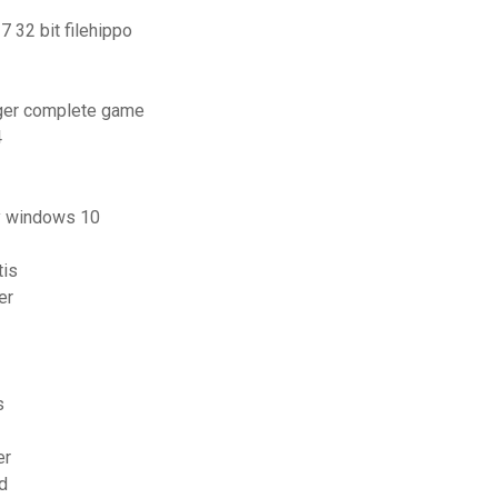
 32 bit filehippo
arger complete game
4
ry windows 10
tis
er
s
er
d