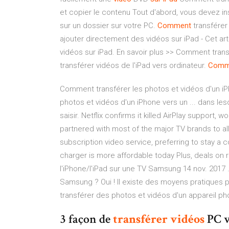
et copier le contenu Tout d'abord, vous devez i
sur un dossier sur votre PC.
Comment
transférer 
ajouter directement des vidéos sur iPad - Cet a
vidéos sur iPad. En savoir plus >> Comment transf
transférer vidéos de l'iPad vers ordinateur.
Comm
Comment transférer les photos et vidéos d'un iPh
photos et vidéos d'un iPhone vers un ... dans les
saisir. Netflix confirms it killed AirPlay support, 
partnered with most of the major TV brands to al
subscription video service, preferring to stay a 
charger is more affordable today Plus, deals on 
l'iPhone/l'iPad sur une TV Samsung 14 nov. 2017 ..
Samsung ? Oui ! Il existe des moyens pratiques
transférer des photos et vidéos d'un appareil pho
3 façon de
transférer
vidéos
PC v