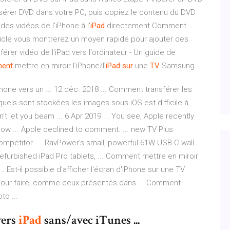
nsérer DVD dans votre PC, puis copiez le contenu du DVD
des vidéos de l'iPhone à l'
iPad
directement Comment
rticle vous montrerez un moyen rapide pour ajouter des
érer vidéo de l'iPad vers l'ordinateur - Un guide de
ent
mettre en miroir l’iPhone/l’
iPad
sur
une
TV
Samsung
one vers un ... 12 déc. 2018 ... Comment transférer les
quels sont stockées les images sous iOS est difficile à
won't let you beam ... 6 Apr 2019 ... You see, Apple recently
low ... Apple declined to comment. ... new TV Plus
competitor. ... RavPower's small, powerful 61W USB-C wall
refurbished iPad Pro tablets, ... Comment mettre en miroir
. Est-il possible d'afficher l'écran d'iPhone sur une TV
 pour faire, comme ceux présentés dans ... Comment
to ...
ers
iPad
sans/avec iTunes ...