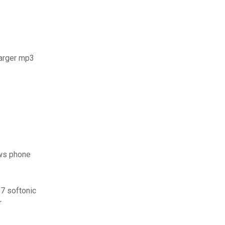
harger mp3
ws phone
 7 softonic
r