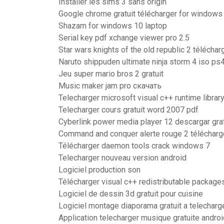
Installer les sims 3 sans origin
Google chrome gratuit télécharger for windows 7
Shazam for windows 10 laptop
Serial key pdf xchange viewer pro 2.5
Star wars knights of the old republic 2 téléch
Naruto shippuden ultimate ninja storm 4 iso ps
Jeu super mario bros 2 gratuit
Music maker jam pro скачать
Telecharger microsoft visual c++ runtime libra
Telecharger cours gratuit word 2007 pdf
Cyberlink power media player 12 descargar gra
Command and conquer alerte rouge 2 télécharg
Télécharger daemon tools crack windows 7
Telecharger nouveau version android
Logiciel production son
Télécharger visual c++ redistributable package
Logiciel de dessin 3d gratuit pour cuisine
Logiciel montage diaporama gratuit a telecharg
Application telecharger musique gratuite androi