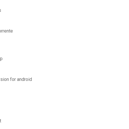
s
orrente
ap
sion for android
t