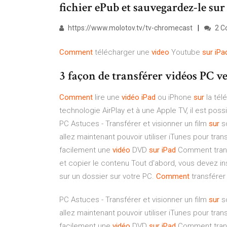
fichier ePub et sauvegardez-le sur
https://www.molotov.tv/tv-chromecast
2 C
Comment
télécharger une
video
Youtube
sur
iPa
3 façon de transférer vidéos PC ve
Comment
lire une
vidéo
iPad
ou iPhone
sur
la tél
technologie AirPlay et à une Apple TV, il est possi
PC Astuces - Transférer et visionner un film
sur
s
allez maintenant pouvoir utiliser iTunes pour tran
facilement une
vidéo
DVD
sur
iPad
Comment transf
et copier le contenu Tout d'abord, vous devez i
sur un dossier sur votre PC.
Comment
transférer 
PC Astuces - Transférer et visionner un film
sur
s
allez maintenant pouvoir utiliser iTunes pour tran
facilement une
vidéo
DVD
sur
iPad
Comment transf