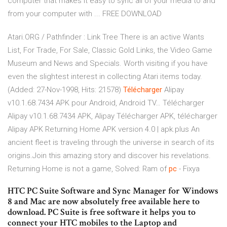
computer that makes it easy to sync all of your media to and
from your computer with ... FREE DOWNLOAD
Atari.ORG / Pathfinder : Link Tree
There is an active Wants
List, For Trade, For Sale, Classic Gold Links, the Video Game
Museum and News and Specials. Worth visiting if you have
even the slightest interest in collecting Atari items today.
(Added: 27-Nov-1998, Hits: 21578)
Télécharger
Alipay
v10.1.68.7434 APK pour Android, Android TV…
Télécharger
Alipay v10.1.68.7434 APK, Alipay Télécharger APK, télécharger
Alipay APK
Returning Home APK version 4.0 | apk.plus
An
ancient fleet is traveling through the universe in search of its
origins.Join this amazing story and discover his revelations.
Returning Home is not a game,
Solved: Ram of
pc
- Fixya
HTC PC Suite Software and Sync Manager for Windows
8 and Mac are now absolutely free available here to
download. PC Suite is free software it helps you to
connect your HTC mobiles to the Laptop and