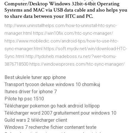
Computer/Desktop Windows 32bit-64bit Operating
Systems and MAC via USB data cable and also helps you
to share data between your HTC and PC.
http://www.uninstallhelps.com/how-to-uninstall-htc-sync-
manager.html https://win10fix.com/htc-sync-manager/
https://www.mobiledic.com/android-tips/how-to-use-htc-
sync-manager.html https://soft.mydiv.net/win/download-HTC-
Sync.html http://tydoheb.madeboss.ru.net/?wer=bomu-
3876718500 https://windowsprores.com/htc-sync-manager/
Best ukulele tuner app iphone
Transport tycoon deluxe windows 10 chomikuj
Itunes driver for iphone 7
Pilote hp psc 1510
Télécharger pokemon go hack android lollipop
Télécharger word 2007 gratuitement pour windows 10
Guild wars 2 télécharger client
Windows 7 recherche fichier contenant texte