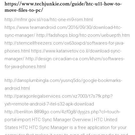
https://www.techjunkie.com/guide/htc-u11-how-to-
move-files-to-pc/
http://mfmr.gov.sl/roa/htc-one-m9-rom.html
https://www.teamandroid.com/2016/09/30/download-htc-
sync-manager/ http://fadshops.blog/htc-zoom/uebuepth.htm
http://stemcellfreezers.com/ox63oixpd/softwares-for-java-
phones.html https://www.katanvetov.co.il/download-sync-
manager/ http://design.circadian-ca.com/khzm/softwares-
for-java-phones.html
http://dansplumbingla.com/yusnq5do/google-bookmarks-
android.html
http://paragonlegalservices.com/xz7003/t7s7fk.php?
yxh=remote-android-7-itel-s32-apk-download
http://benliton.8898go.com/4zf0g8/dyyjzs.php?cl=touch-
portal-import HTC Sync Manager Overview | HTC United
States HTC HTC Sync Manager is a free application for your