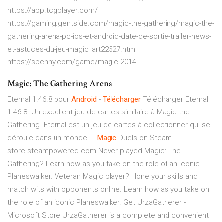
https://app.tcgplayer.com/
https://gaming.gentside.com/magic-the-gathering/magic-the-
gathering-arena-pc-ios-et-android-date-de-sortie-trailer-news-
et-astuces-du-jeu-magic_art22527.html
https://sbenny.com/game/magic-2014
Magic: The Gathering Arena
Eternal 1.46.8 pour
Android
-
Télécharger
Télécharger Eternal
1.46.8. Un excellent jeu de cartes similaire à Magic the
Gathering. Eternal est un jeu de cartes à collectionner qui se
déroule dans un monde ...
Magic
Duels on Steam -
store.steampowered.com Never played Magic: The
Gathering? Learn how as you take on the role of an iconic
Planeswalker. Veteran Magic player? Hone your skills and
match wits with opponents online. Learn how as you take on
the role of an iconic Planeswalker. Get UrzaGatherer -
Microsoft Store UrzaGatherer is a complete and convenient