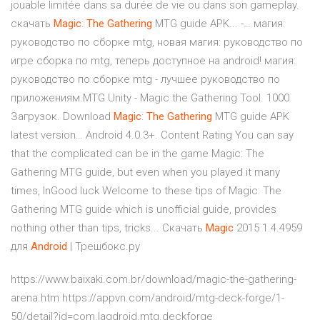
jouable limitée dans sa durée de vie ou dans son gameplay.
скачать
Magic
:
The
Gathering
MTG guide APK... -… магия:
руководство по сборке mtg, новая магия: руководство по
игре сборка по mtg, теперь доступное на android! магия:
руководство по сборке mtg - лучшее руководство по
приложениям.MTG Unity - Magic the Gathering Tool. 1000
Загрузок. Download
Magic
:
The
Gathering
MTG guide APK
latest version… Android 4.0.3+. Content Rating You can say
that the complicated can be in the game Magic: The
Gathering MTG guide, but even when you played it many
times, InGood luck Welcome to these tips of Magic: The
Gathering MTG guide which is unofficial guide, provides
nothing other than tips, tricks... Скачать
Magic
2015 1.4.4959
для
Android
| Трешбокс.ру
https://www.baixaki.com.br/download/magic-the-gathering-
arena.htm https://appvn.com/android/mtg-deck-forge/1-
50/detail?id=com.lagdroid.mtg.deckforge