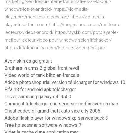
marketing/vendre-sur-internet/alternatives-a-vlc-pour-
windows-ios-et-android/ https://vlc-media-
player.org/modules/telecharge/ https://vlc-media-
player.fr.softonic.com/ http://megastuces.com/meilleurs-
lecteurs-videos-android/ https://syskb.com/potplayer-le-
meilleur-lecteur-video-pour-windows-selon-lifehacker/
https://tutotrucsnico.com/lecteurs-video-pour-pc/
Avoir skin cs go gratuit
Brothers in arms 2 global front revdl
Video world of tank blitz en francais
Adobe photoshop trial version télécharger for windows 10
Fifa 18 for android apk télécharger
Driver samsung galaxy s4 i9500
Comment telecharger une serie sur netflix avec un mac
Cheat codes of grand theft auto vice city 2005
Adobe flash player for windows xp service pack 3
Free hp scanner software windows 7
Vider le cache dune application mac