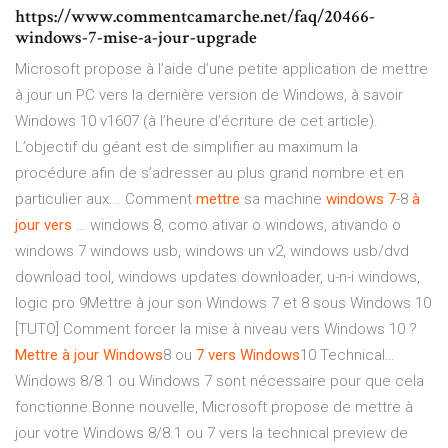
https://www.commentcamarche.net/faq/20466-
windows-7-mise-a-jour-upgrade
Microsoft propose à l’aide d’une petite application de mettre
à jour un PC vers la dernière version de Windows, à savoir
Windows 10 v1607 (à l’heure d’écriture de cet article).
L’objectif du géant est de simplifier au maximum la
procédure afin de s’adresser au plus grand nombre et en
particulier aux... Comment
mettre
sa machine
windows
7
-8
à
jour
vers
… windows 8, como ativar o windows, ativando o
windows 7 windows usb, windows un v2, windows usb/dvd
download tool, windows updates downloader, u-n-i windows,
logic pro 9Mettre à jour son Windows 7 et 8 sous Windows 10
[TUTO] Comment forcer la mise à niveau vers Windows 10 ?
Mettre
à
jour
Windows
8 ou
7
vers
Windows
10 Technical…
Windows 8/8.1 ou Windows 7 sont nécessaire pour que cela
fonctionne.Bonne nouvelle, Microsoft propose de mettre à
jour votre Windows 8/8.1 ou 7 vers la technical preview de