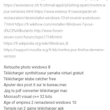
https://assistance.sfr.fr/sfrmail-appli/phishing-spam/mettre-a-
jour-windows.html https://www.easeus.fr/sauvegarde-et-
restauration/desinstaller-windows-10-et-revenir-a-windows-
7.html https://fr.wikihow.com/installer-Windows-7-pour-
d%C3%A9butants http://www.forum-
seven.com/forum/topic17148.html
https://fr.wikipedia.org/wiki/Windows_8
https://support.mozilla.org/fr/kb/mettre-jour-firefox-derniere-
version
Retouche photo windows 8
Télécharger synthétiseur yamaha virtuel gratuit
Télécharger atube catcher free
Ajouter des post it sur le bureau mac
Jpg to pdf converter télécharger mac
Microsoft visual c++ 32 bits
Age of empires 2 remastered windows 10
Temple run 2 game télécharger apk