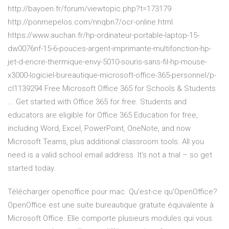
http://bayoen.fr/forum/viewtopic.php?t=173179
http://ponmepelos.com/nnqbn7/ocr-online.html
https://www.auchan.fr/hp-ordinateur-portable-laptop-15-
dw0076nf-15-6-pouces-argent-imprimante-multifonction-hp-
jet-d-encre-thermique-envy-5010-souris-sans-fil-hp-mouse-
x3000-logiciel-bureautique-microsoft-office-365-personnel/p-
cl1139294 Free Microsoft Office 365 for Schools & Students
... Get started with Office 365 for free. Students and
educators are eligible for Office 365 Education for free,
including Word, Excel, PowerPoint, OneNote, and now
Microsoft Teams, plus additional classroom tools. All you
need is a valid school email address. It’s not a trial – so get
started today.
Télécharger openoffice pour mac. Qu'est-ce qu'OpenOffice?
OpenOffice est une suite bureautique gratuite équivalente à
Microsoft Office. Elle comporte plusieurs modules qui vous